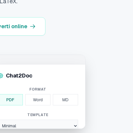
 LaTeX.
erti online
Export
Chat2Doc
 notes into a nicely formatted
ment?
FORMAT
PDF
Word
MD
TEMPLATE