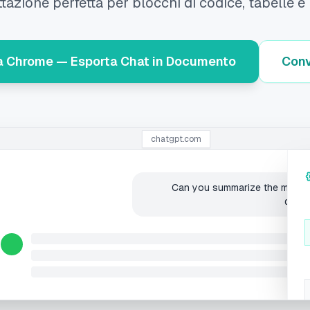
tazione perfetta per blocchi di codice, tabelle e
a Chrome — Esporta Chat in Documento
Conv
chatgpt.com
Can you summarize the meeting
docu