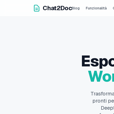
Chat2Doc
Blog
Funzionalità
Espo
Wor
Trasforma
pronti pe
DeepS