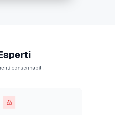
Font Size
12pt
Download Document
Esperti
menti consegnabili.