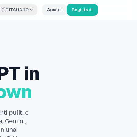
🇮🇹
ITALIANO
Accedi
Registrati
PT in
down
i puliti e
e, Gemini,
on una